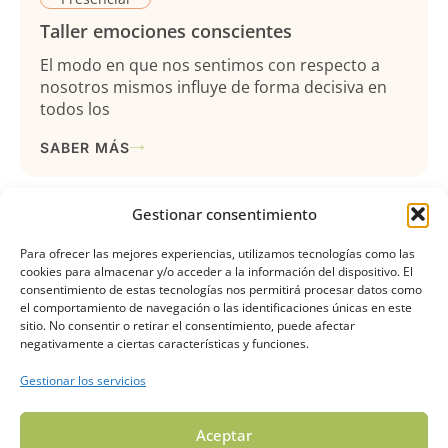
Taller emociones conscientes
El modo en que nos sentimos con respecto a
nosotros mismos influye de forma decisiva en
todos los
SABER MÁS
Gestionar consentimiento
Para ofrecer las mejores experiencias, utilizamos tecnologías como las
cookies para almacenar y/o acceder a la información del dispositivo. El
consentimiento de estas tecnologías nos permitirá procesar datos como
el comportamiento de navegación o las identificaciones únicas en este
sitio. No consentir o retirar el consentimiento, puede afectar
negativamente a ciertas características y funciones.
Centro Guía de Psicoterapia enfocado en brindar
apoyo a personas con dificultades emocionales y en
Gestionar los servicios
promover una mejor calidad de vida
Aceptar