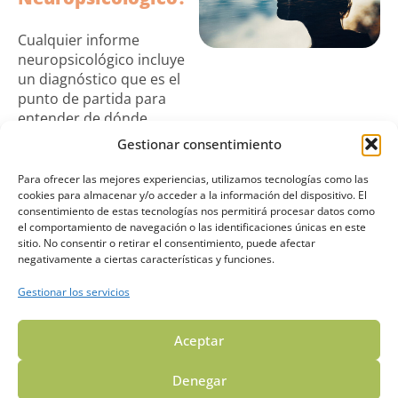
Cualquier informe
neuropsicológico incluye
un diagnóstico que es el
punto de partida para
entender de dónde
provienen nuestras
Gestionar consentimiento
dificultades. En él, el
especialista incluye:
Para ofrecer las mejores experiencias, utilizamos tecnologías como las
cookies para almacenar y/o acceder a la información del dispositivo. El
Descripción del patrón
consentimiento de estas tecnologías nos permitirá procesar datos como
de funcionamiento
el comportamiento de navegación o las identificaciones únicas en este
sitio. No consentir o retirar el consentimiento, puede afectar
cognitivo, conductual y
negativamente a ciertas características y funciones.
emocional que permite
determinar si existe un
Gestionar los servicios
déficit o deterioro
cognitivo significativo.
Aceptar
Cómo este impacto se
Denegar
manifiesta a nivel