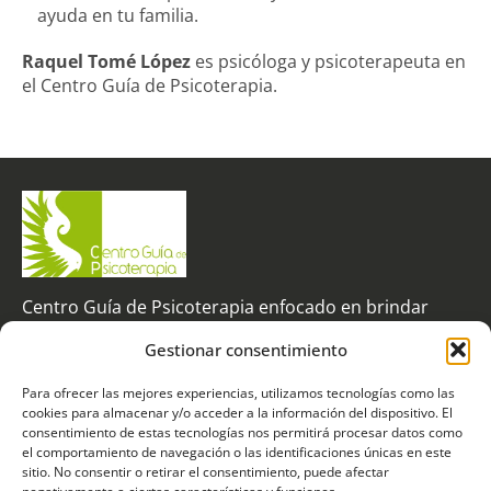
ayuda en tu familia.
Raquel Tomé López
es psicóloga y psicoterapeuta en
el
Centro Guía de Psicoterapia
.
Centro Guía de Psicoterapia enfocado en brindar
apoyo a personas con dificultades emocionales y en
Gestionar consentimiento
promover una mejor calidad de vida
Para ofrecer las mejores experiencias, utilizamos tecnologías como las
C/ Velázquez 124, 5º izquierda, 28006 - MADRID
cookies para almacenar y/o acceder a la información del dispositivo. El
consentimiento de estas tecnologías nos permitirá procesar datos como
Contacto
Otros Enlaces
Social
el comportamiento de navegación o las identificaciones únicas en este
sitio. No consentir o retirar el consentimiento, puede afectar
616 582 718