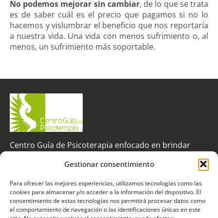
No podemos mejorar sin cambiar
, de lo que se trata
es de saber cuál es el precio que pagamos si no lo
hacemos y vislumbrar el beneficio que nos reportaría
a nuestra vida. Una vida con menos sufrimiento o, al
menos, un sufrimiento más soportable.
Centro Guía de Psicoterapia enfocado en brindar
apoyo a personas con dificultades emocionales y en
Gestionar consentimiento
promover una mejor calidad de vida
Para ofrecer las mejores experiencias, utilizamos tecnologías como las
C/ Velázquez 124, 5º izquierda, 28006 - MADRID
cookies para almacenar y/o acceder a la información del dispositivo. El
consentimiento de estas tecnologías nos permitirá procesar datos como
Contacto
Otros Enlaces
Social
el comportamiento de navegación o las identificaciones únicas en este