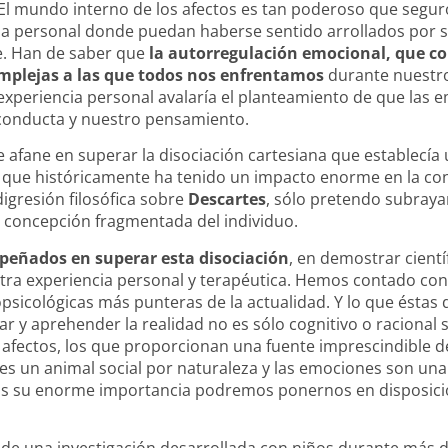
 mundo interno de los afectos es tan poderoso que seguro 
 personal donde puedan haberse sentido arrollados por su
e. Han de saber que
la autorregulación emocional, que co
omplejas a las que todos nos enfrentamos
durante nuestro
 experiencia personal avalaría el planteamiento de que las 
conducta y nuestro pensamiento.
e afane en superar la disociación cartesiana que establecía
y que históricamente ha tenido un impacto enorme en la con
igresión filosófica sobre
Descartes
, sólo pretendo subrayar
a concepción fragmentada del individuo.
peñados en superar esta disociación
, en demostrar cientí
ra experiencia personal y terapéutica. Hemos contado con
psicológicas más punteras de la actualidad. Y lo que éstas 
 y aprehender la realidad no es sólo cognitivo o racional
 afectos, los que proporcionan una fuente imprescindible 
 es un animal social por naturaleza y las emociones son una
mos su enorme importancia podremos ponernos en disposici
o de una investigación desarrollada con niños durante más 