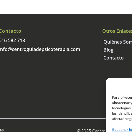
Contacto
Otros Enlace
616 582 718
Quiénes So
info@centroguiade
psicoterapia.com
Blog
Contacto
Para ofrecer
almacenar y/
tecnologías
las identifi
afectar nega
Gestionar lo
ies
© 2025 Centro Guía de Psico