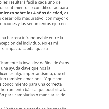
les resultará fácil a cada uno de
s sentimientos o con dificultad para
mienza sobre los 4 años de edad, es
 desarrollo madurativo, con mayor o
emociones y los sentimientos ejercen
 una barrera infranqueable entre la
cepción del individuo. No es mi
 el impacto capital que su
ficamente la invalidez dañina de éstos
 una ayuda clave que nos la
dicen es algo importantísimo, que el
 sino también emocional. Y que son
de conocimiento para una correcta
 herramienta básica que posibilita la
ón para cambiarlas o manejarlas de
de 30 años que cuando se les enseña