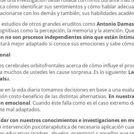
lica cómo identificar sus sentimientos y cómo hablar adec
lacionarse con los demás y también, sus habilidades acadé
 estudios de otros grandes eruditos como
Antonio Damas
cognitivas como la percepción, la memoria y la atención. 
ón no son procesos independientes sino que están ínti
estará mejor adaptado si conoce sus emociones y sabe cóm
ional
es cerebrales orbitofrontales acerca de cómo influye el p
 muchos de ustedes les cause sorpresa. Es lo siguiente: 
La
als
a.
 en la vida diaria tomamos decisiones en base a una evalu
ón costo-beneficio de las distintas alternativas.
En nuestr
ón emocional
. Cuando éste falla como es el caso extremo 
nte mal adaptados.
dar con nuestros conocimientos e investigaciones en me
e intervención psicoterapéutica de necesaria aplicación c
s educativas (padres, abuelos, maestros) a aquellos que se