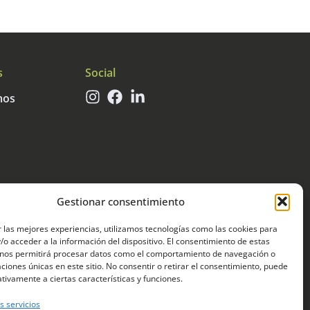
s
Social
mos
Gestionar consentimiento
 las mejores experiencias, utilizamos tecnologías como las cookies para
o acceder a la información del dispositivo. El consentimiento de estas
 nos permitirá procesar datos como el comportamiento de navegación o
caciones únicas en este sitio. No consentir o retirar el consentimiento, puede
tivamente a ciertas características y funciones.
s servicios
terapia