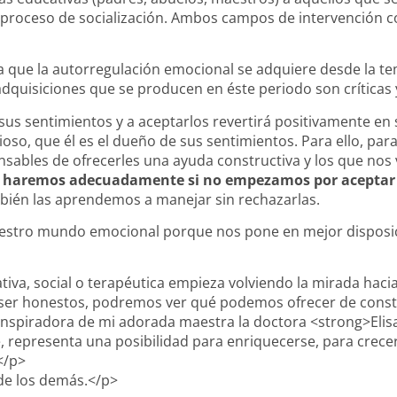
proceso de socialización. Ambos campos de intervención c
aba que la autorregulación emocional se adquiere desde la te
dquisiciones que se producen en éste periodo son críticas 
sus sentimientos y a aceptarlos revertirá positivamente en 
oso, que él es el dueño de sus sentimientos. Para ello, pa
nsables de ofrecerles una ayuda constructiva y los que no
o haremos adecuadamente si no empezamos por aceptar 
mbién las aprendemos a manejar sin rechazarlas.
uestro mundo emocional porque nos pone en mejor dispos
tiva, social o terapéutica empieza volviendo la mirada hacia
 ser honestos, podremos ver qué podemos ofrecer de constru
inspiradora de mi adorada maestra la doctora <strong>Elis
te, representa una posibilidad para enriquecerse, para crec
</p>
de los demás.</p>