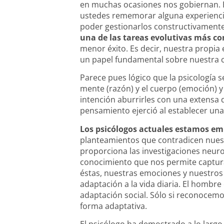
en muchas ocasiones nos gobiernan. El
ustedes rememorar alguna experiencia
poder gestionarlos constructivament
una de las tareas evolutivas más c
menor éxito. Es decir, nuestra propia
un papel fundamental sobre nuestra 
Parece pues lógico que la psicología s
mente (razón) y el cuerpo (emoción) 
intención aburrirles con una extensa d
pensamiento ejerció al establecer un
Los psicólogos actuales estamos em
planteamientos que contradicen nuest
proporciona las investigaciones neuro
conocimiento que nos permite capturar
éstas, nuestras emociones y nuestros
adaptación a la vida diaria. El hombre
adaptación social. Sólo si reconoce
forma adaptativa.
El psicólogo ha demostrado a lo larg